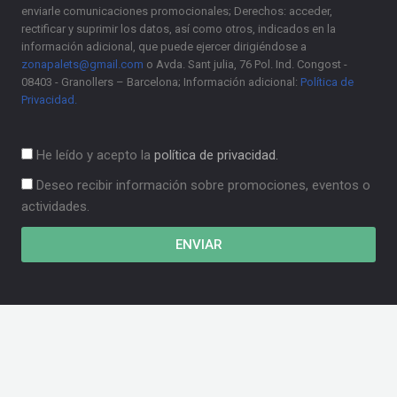
enviarle comunicaciones promocionales; Derechos: acceder,
rectificar y suprimir los datos, así como otros, indicados en la
información adicional, que puede ejercer dirigiéndose a
zonapalets@gmail.com
o Avda. Sant julia, 76 Pol. Ind. Congost -
08403 - Granollers – Barcelona; Información adicional:
Política de
Privacidad.
He leído y acepto la
política de privacidad.
Deseo recibir información sobre promociones, eventos o
actividades.
ENVIAR