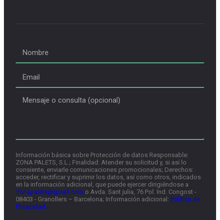
Información básica sobre Protección de datos Responsable:
ZONA PALETS, S.L.; Finalidad: Atender su solicitud y, si así lo
consiente, enviarle comunicaciones promocionales; Derechos:
acceder, rectificar y suprimir los datos, así como otros, indicados
en la información adicional, que puede ejercer dirigiéndose a
zonapalets@gmail.com
o Avda. Sant julia, 76 Pol. Ind. Congost -
08403 - Granollers – Barcelona; Información adicional:
Política de
Privacidad.