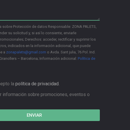
a sobre Protección de datos Responsable: ZONA PALETS,
nder su solicitud y, si así lo consiente, enviarle
mocionales; Derechos: acceder, rectificar y suprimir los
ros, indicados en la información adicional, que puede
se a
zonapalets@gmail.com
o Avda. Sant julia, 76 Pol. Ind.
Granollers – Barcelona; Información adicional:
Política de
cepto la
política de privacidad.
r información sobre promociones, eventos o
ENVIAR