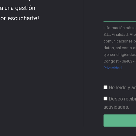
 a una gestión
por escucharte!
Información básic
S.L.; Finalidad: Ate
comunicaciones pro
datos, así como ot
ejercer dirigiéndo
Congost - 08403 - 
Privacidad.
He leído y a
Deseo recibi
actividades.