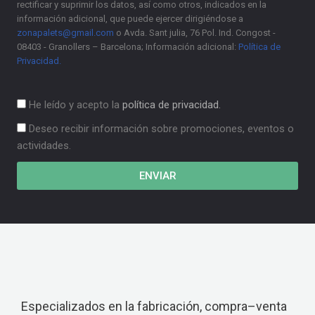
rectificar y suprimir los datos, así como otros, indicados en la
información adicional, que puede ejercer dirigiéndose a
zonapalets@gmail.com
o Avda. Sant julia, 76 Pol. Ind. Congost -
08403 - Granollers – Barcelona; Información adicional:
Política de
Privacidad.
He leído y acepto la
política de privacidad.
Deseo recibir información sobre promociones, eventos o
actividades.
ENVIAR
Especializados en la fabricación, compra–venta