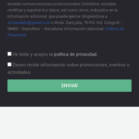
enviarle comunicaciones promocionales; Derechos: acceder,
rectificar y suprimir los datos, así como otros, indicados en la
información adicional, que puede ejercer dirigiéndose a
zonapalets@gmail.com
o Avda. Sant julia, 76 Pol. Ind. Congost -
08403 - Granollers – Barcelona; Información adicional:
Política de
Privacidad.
He leído y acepto la
política de privacidad.
Deseo recibir información sobre promociones, eventos o
actividades.
ENVIAR