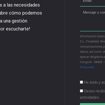
os a las necesidades
cubre cómo podemos
 a una gestión
por escucharte!
Información básic
S.L.; Finalidad: Ate
comunicaciones pro
datos, así como ot
ejercer dirigiéndo
Congost - 08403 - 
Privacidad.
He leído y a
Deseo recibi
actividades.